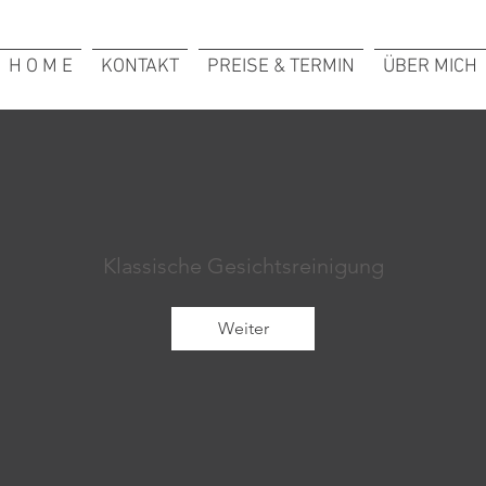
H O M E
KONTAKT
PREISE & TERMIN
ÜBER MICH
Klassische Gesichtsreinigung
Weiter