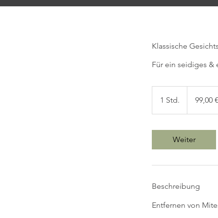
Klassische Gesicht
Für ein seidiges 
99,00
€
1 Std.
1
99,00 
S
t
d
Weiter
Beschreibung
Entfernen von Mite